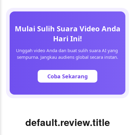
Mulai Sulih Suara Video Anda
Hari Ini!
Unggah video Anda dan buat sulih suara AI yang 
sempurna. Jangkau audiens global secara instan.
Coba Sekarang
default.review.title