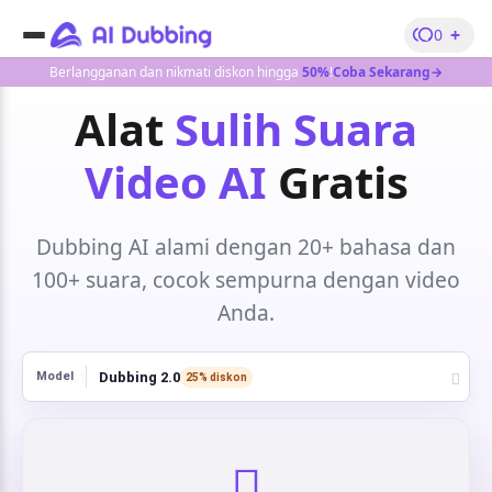
+
0
Berlangganan dan nikmati diskon hingga
50%
!
Coba Sekarang→
Alat
Sulih Suara
Video AI
Gratis
Dubbing AI alami dengan 20+ bahasa dan
100+ suara, cocok sempurna dengan video
Anda.
Dubbing 2.0
Model
25% diskon