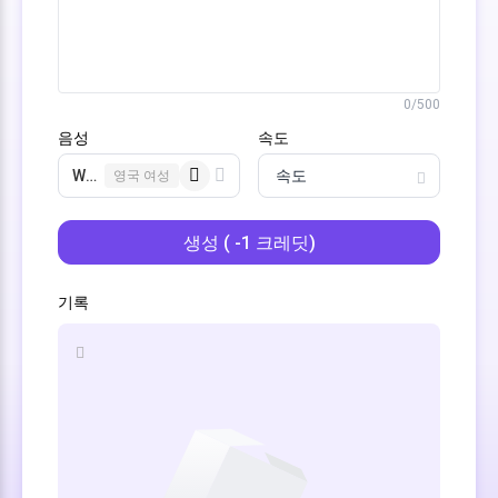
0/500
음성
속도
Whispering Girl
영국 여성
생성
( -1 크레딧)
기록