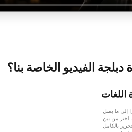
ة دبلجة الفيديو الخاصة بنا؟
 اللغات
تترجم أداة الدبلجة بالذكاء الاصطناعي لدينا فيديوهاتك فورًا إلى ما يصل 
إلى 170+ لغة، مع أصوات طبيعية تشبه أصوات البشر. اختر من بين 
محركات دبلجة متعددة، بدءًا من الترجمة النصية القابلة للتحرير بالكامل 