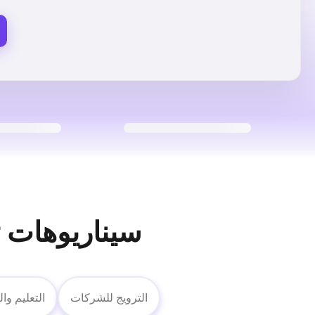
سيناريوهات ت
الترويج للشركات
التعليم وا