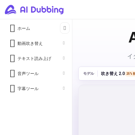
ホーム
動画吹き替え
イ
テキスト読み上げ
音声ツール
吹き替え 2.0
モデル
25% 
字幕ツール