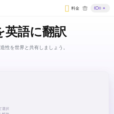
料金
+
0
を英語に翻訳
創造性を世界と共有しましょう。
て選択