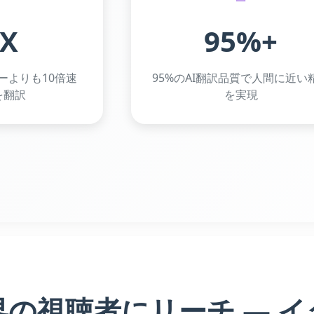
0X
95%+
ーよりも10倍速
95%のAI翻訳品質で人間に近い
を翻訳
を実現
界の視聴者にリーチ — 