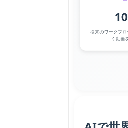
1
従来のワークフロ
く動画
AIで世